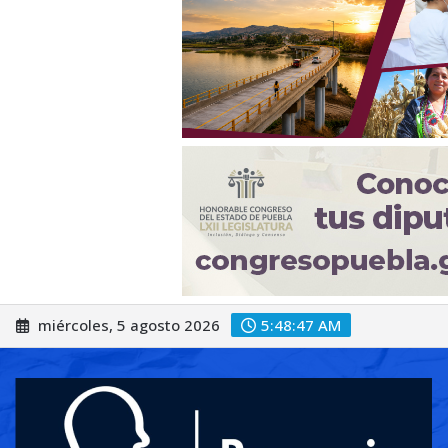
Saltar
miércoles, 5 agosto 2026
5:48:49 AM
al
contenido