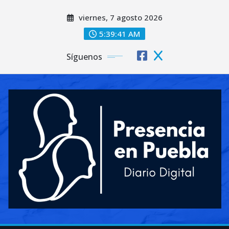
Saltar
viernes, 7 agosto 2026
al
contenido
5:39:43 AM
Síguenos