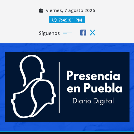
Saltar
viernes, 7 agosto 2026
al
contenido
7:49:02 PM
Síguenos