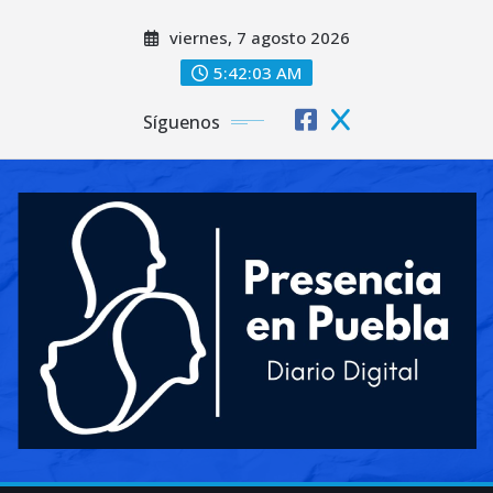
Saltar
viernes, 7 agosto 2026
al
contenido
5:42:05 AM
Síguenos