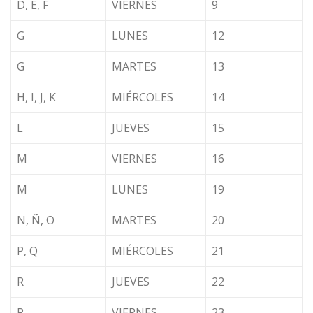
D, E, F
VIERNES
9
G
LUNES
12
G
MARTES
13
H, I, J, K
MIÉRCOLES
14
L
JUEVES
15
M
VIERNES
16
M
LUNES
19
N, Ñ, O
MARTES
20
P, Q
MIÉRCOLES
21
R
JUEVES
22
R
VIERNES
23