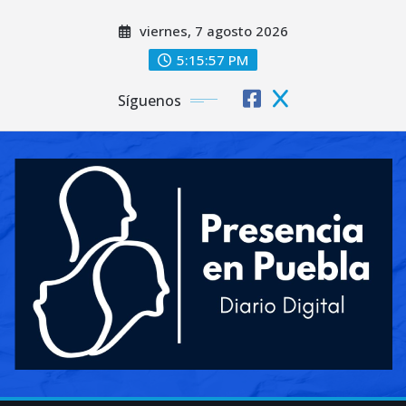
Saltar
viernes, 7 agosto 2026
al
contenido
5:16:00 PM
Síguenos