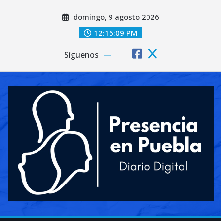
Saltar
domingo, 9 agosto 2026
al
contenido
12:16:11 PM
Síguenos