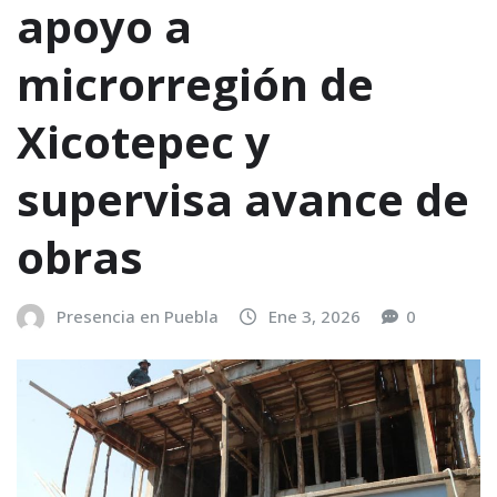
apoyo a
microrregión de
Xicotepec y
supervisa avance de
obras
Presencia en Puebla
Ene 3, 2026
0