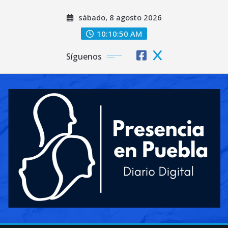
Saltar
sábado, 8 agosto 2026
al
contenido
10:10:52 AM
Síguenos