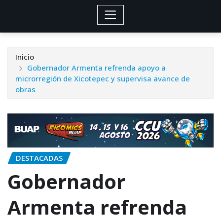
Inicio
Gobernador Armenta refrenda apoyo a
microrregión de Xicotepec y supervisa avance de
obras
DESTACADAS
Gobernador
Armenta refrenda