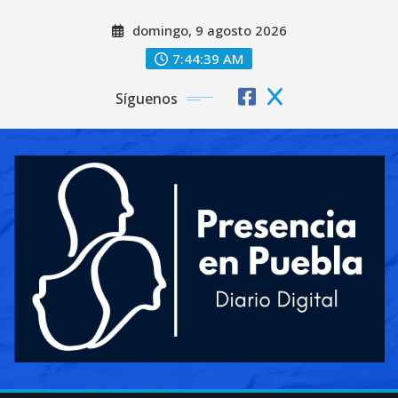
Saltar
domingo, 9 agosto 2026
al
contenido
7:44:41 AM
Síguenos