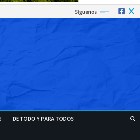
Síguenos
S
DE TODO Y PARA TODOS