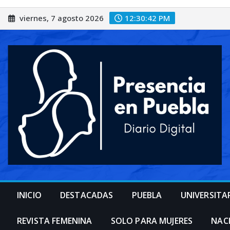
Saltar
viernes, 7 agosto 2026
12:30:43 PM
al
contenido
INICIO
DESTACADAS
PUEBLA
UNIVERSITA
REVISTA FEMENINA
SOLO PARA MUJERES
NAC