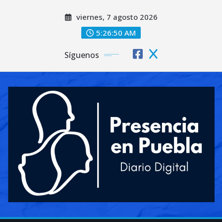
Saltar
viernes, 7 agosto 2026
al
contenido
5:26:52 AM
Síguenos