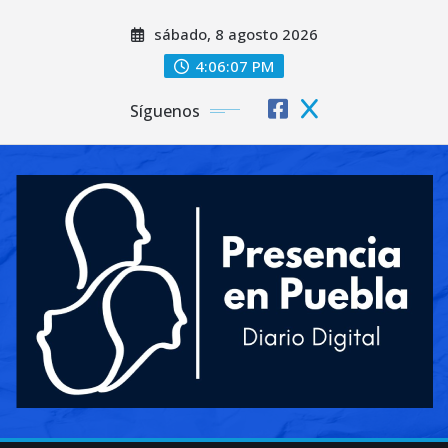
Saltar
sábado, 8 agosto 2026
al
contenido
4:06:08 PM
Síguenos