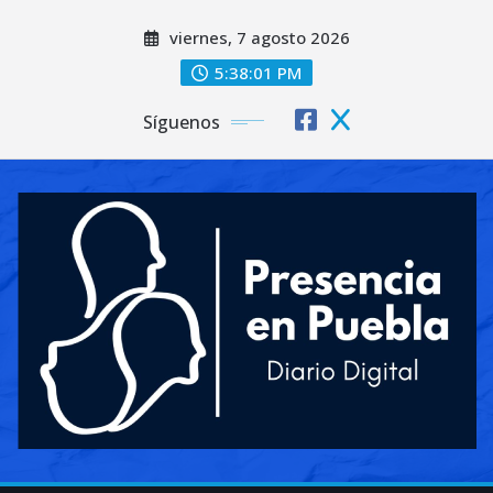
Saltar
viernes, 7 agosto 2026
al
contenido
5:38:02 PM
Síguenos