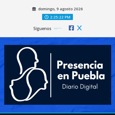
Saltar
domingo, 9 agosto 2026
al
contenido
2:25:24 PM
Síguenos