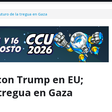
turo de la tregua en Gaza
con Trump en EU;
 tregua en Gaza