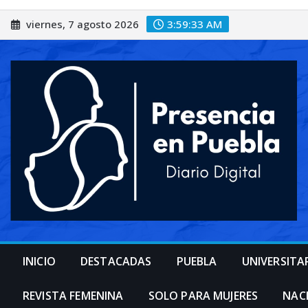
Saltar
viernes, 7 agosto 2026
3:59:36 AM
al
contenido
INICIO
DESTACADAS
PUEBLA
UNIVERSITA
REVISTA FEMENINA
SOLO PARA MUJERES
NAC