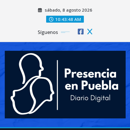
Saltar
sábado, 8 agosto 2026
al
contenido
10:43:50 AM
Síguenos