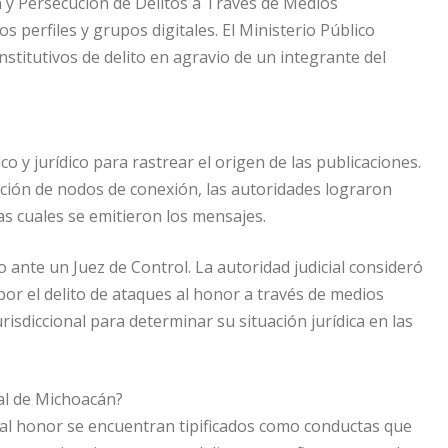
n y Persecución de Delitos a Través de Medios
s perfiles y grupos digitales. El Ministerio Público
titutivos de delito en agravio de un integrante del
ico y jurídico para rastrear el origen de las publicaciones.
cación de nodos de conexión, las autoridades lograron
as cuales se emitieron los mensajes.
o ante un Juez de Control. La autoridad judicial consideró
 por el delito de ataques al honor a través de medios
risdiccional para determinar su situación jurídica en las
al de Michoacán?
s al honor se encuentran tipificados como conductas que