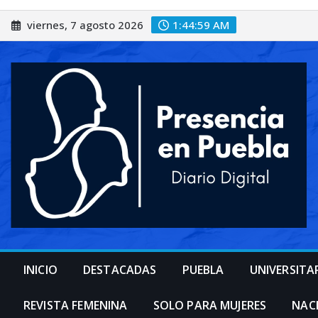
Saltar
viernes, 7 agosto 2026
1:45:02 AM
al
contenido
INICIO
DESTACADAS
PUEBLA
UNIVERSITA
REVISTA FEMENINA
SOLO PARA MUJERES
NAC