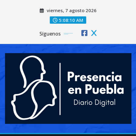
Saltar
viernes, 7 agosto 2026
al
contenido
5:08:11 AM
Síguenos