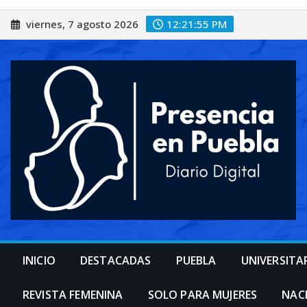
Saltar
viernes, 7 agosto 2026
12:21:57 PM
al
contenido
INICIO
DESTACADAS
PUEBLA
UNIVERSITA
REVISTA FEMENINA
SOLO PARA MUJERES
NAC