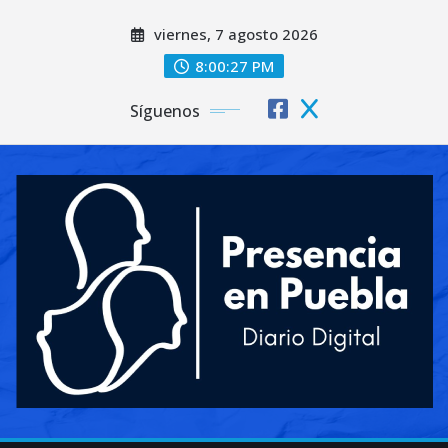
Saltar
viernes, 7 agosto 2026
al
contenido
8:00:29 PM
Síguenos