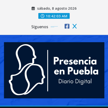
Saltar
sábado, 8 agosto 2026
al
contenido
10:42:05 AM
Síguenos