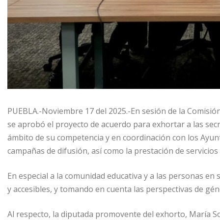
PUEBLA.-Noviembre 17 del 2025.-En sesión de la Comisión 
se aprobó el proyecto de acuerdo para exhortar a las secr
ámbito de su competencia y en coordinación con los Ayu
campañas de difusión, así como la prestación de servicios 
En especial a la comunidad educativa y a las personas en s
y accesibles, y tomando en cuenta las perspectivas de géne
Al respecto, la diputada promovente del exhorto, María S