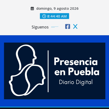
Saltar
domingo, 9 agosto 2026
al
contenido
8:44:41 AM
Síguenos