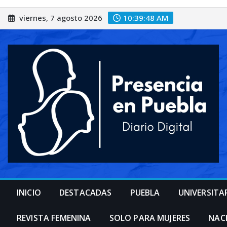
Saltar
viernes, 7 agosto 2026
10:39:50 AM
al
contenido
INICIO
DESTACADAS
PUEBLA
UNIVERSITA
REVISTA FEMENINA
SOLO PARA MUJERES
NAC