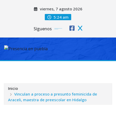
Saltar
viernes, 7 agosto 2026
al
contenido
5:24 am
Síguenos
Inicio
Vinculan a proceso a presunto feminicida de
Araceli, maestra de preescolar en Hidalgo