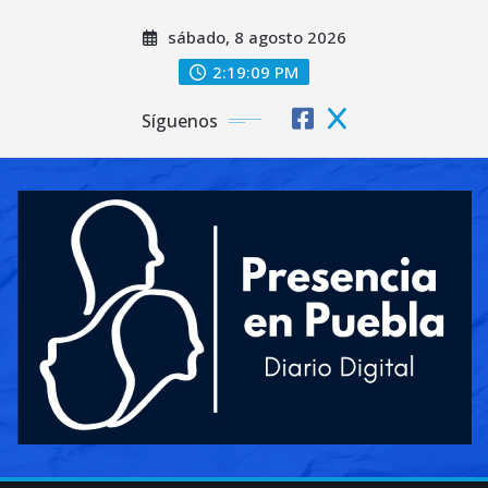
Saltar
sábado, 8 agosto 2026
al
contenido
2:19:11 PM
Síguenos