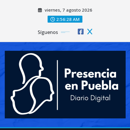
Saltar
viernes, 7 agosto 2026
al
contenido
2:56:30 AM
Síguenos