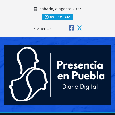
Saltar
sábado, 8 agosto 2026
al
contenido
8:03:37 AM
Síguenos