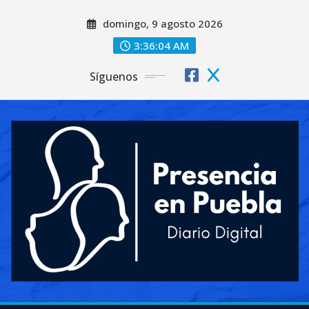
Saltar
domingo, 9 agosto 2026
al
contenido
3:36:06 AM
Síguenos