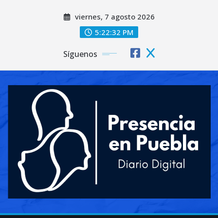
Saltar
viernes, 7 agosto 2026
al
contenido
5:22:33 PM
Síguenos