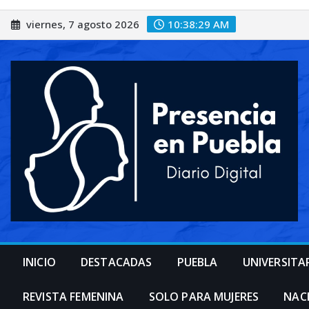
Saltar
viernes, 7 agosto 2026
10:38:31 AM
al
contenido
INICIO
DESTACADAS
PUEBLA
UNIVERSITA
REVISTA FEMENINA
SOLO PARA MUJERES
NAC