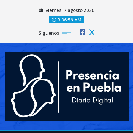
Saltar
viernes, 7 agosto 2026
al
contenido
3:07:01 AM
Síguenos