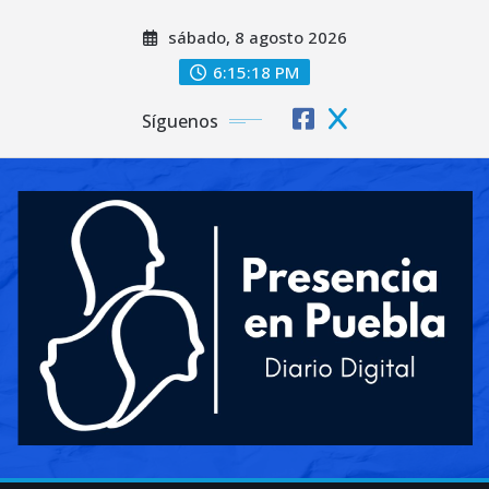
Saltar
sábado, 8 agosto 2026
al
contenido
6:15:20 PM
Síguenos