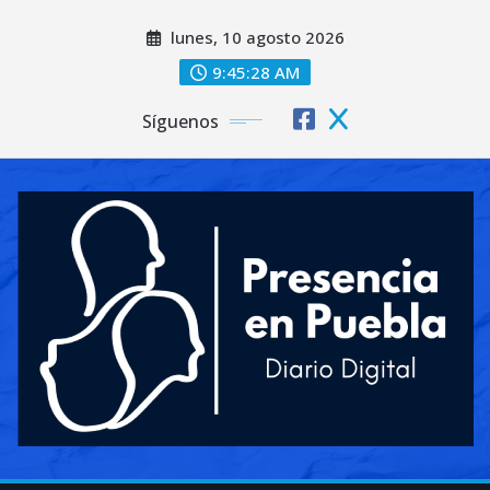
Saltar
lunes, 10 agosto 2026
al
contenido
9:45:31 AM
Síguenos