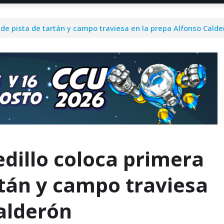
 de pista de tartán y campo traviesa en la prepa Alfonso Cald
edillo coloca primera
rtán y campo traviesa
alderón