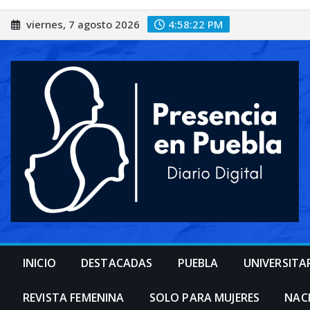
Saltar
viernes, 7 agosto 2026
4:58:25 PM
al
contenido
INICIO
DESTACADAS
PUEBLA
UNIVERSITA
REVISTA FEMENINA
SOLO PARA MUJERES
NAC