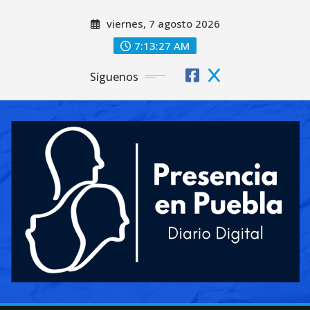
Saltar
viernes, 7 agosto 2026
al
contenido
7:13:29 AM
Síguenos