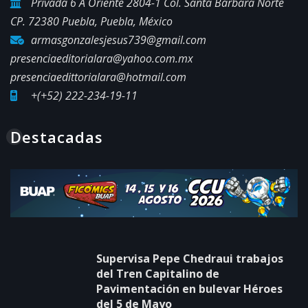
Privada 6 A Oriente 2804-1 Col. Santa Bárbara Norte
CP. 72380 Puebla, Puebla, México
armasgonzalesjesus739@gmail.com
presenciaeditorialara@yahoo.com.mx
presenciaedittorialara@hotmail.com
+(+52) 222-234-19-11
Destacadas
Supervisa Pepe Chedraui trabajos
del Tren Capitalino de
Pavimentación en bulevar Héroes
del 5 de Mayo