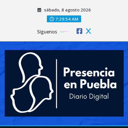
Saltar
sábado, 8 agosto 2026
al
contenido
7:29:56 AM
Síguenos