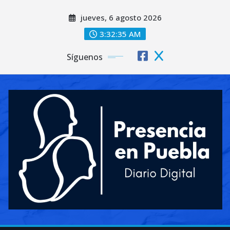
Saltar
jueves, 6 agosto 2026
al
contenido
3:32:37 AM
Síguenos