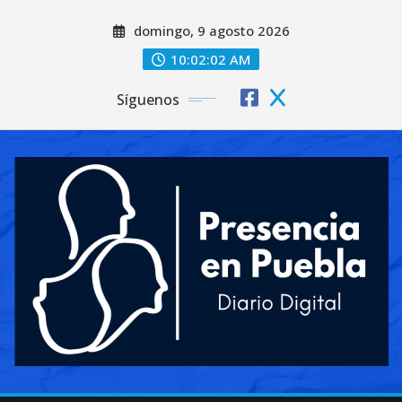
Saltar
domingo, 9 agosto 2026
al
contenido
10:02:04 AM
Síguenos