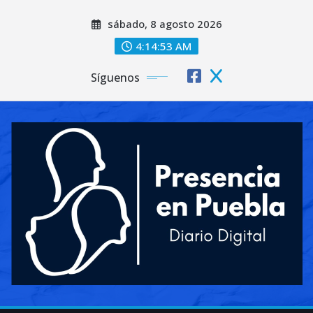
Saltar
sábado, 8 agosto 2026
al
contenido
4:14:55 AM
Síguenos