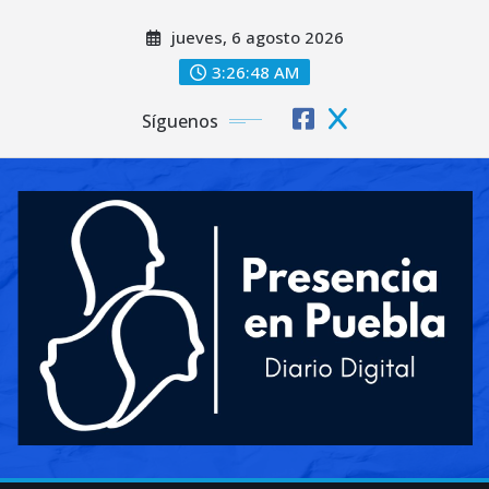
Saltar
jueves, 6 agosto 2026
al
contenido
3:26:50 AM
Síguenos