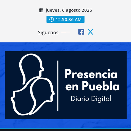
Saltar
jueves, 6 agosto 2026
al
contenido
12:50:37 AM
Síguenos