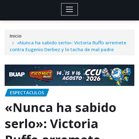
Inicio
«Nunca ha sabido serlo»: Victoria Ruffo arremete
contra Eugenio Derbez y lo tacha de mal padre
ESPECTACULOS
«Nunca ha sabido
serlo»: Victoria