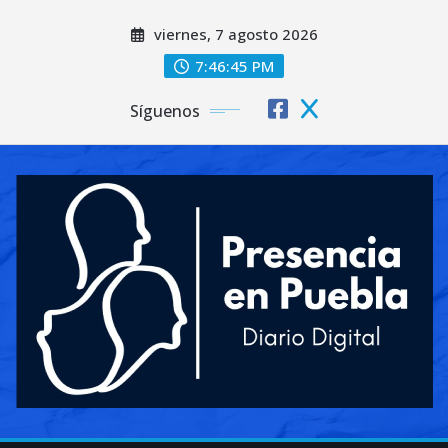
Saltar
viernes, 7 agosto 2026
al
contenido
7:46:47 PM
Síguenos