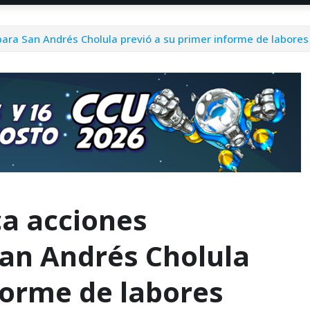
para San Andrés Cholula previó a su primer informe de labores
ca acciones
San Andrés Cholula
forme de labores