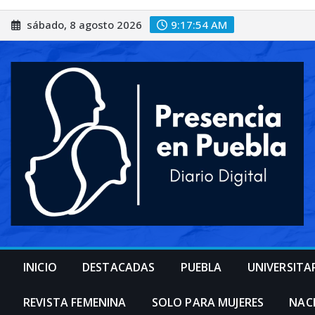
Saltar
sábado, 8 agosto 2026
9:17:57 AM
al
contenido
INICIO
DESTACADAS
PUEBLA
UNIVERSITA
REVISTA FEMENINA
SOLO PARA MUJERES
NAC