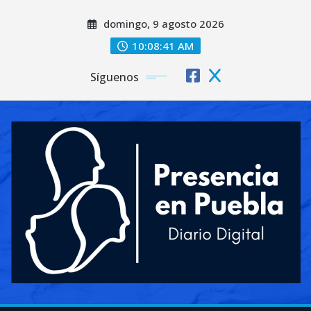
Saltar
domingo, 9 agosto 2026
al
contenido
10:08:43 AM
Síguenos