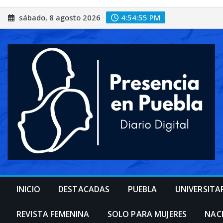
Saltar
sábado, 8 agosto 2026
4:54:57 PM
al
contenido
INICIO
DESTACADAS
PUEBLA
UNIVERSITA
REVISTA FEMENINA
SOLO PARA MUJERES
NAC