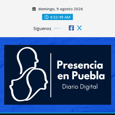
Saltar
domingo, 9 agosto 2026
al
contenido
4:32:52 AM
Síguenos