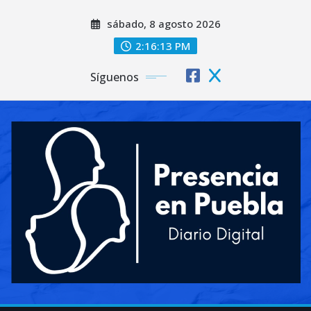
Saltar
sábado, 8 agosto 2026
al
contenido
2:16:15 PM
Síguenos