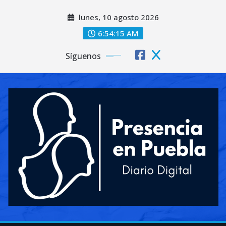
Saltar
lunes, 10 agosto 2026
al
contenido
6:54:17 AM
Síguenos