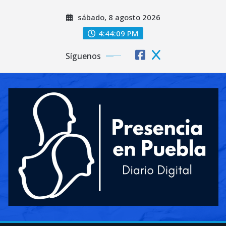
Saltar
sábado, 8 agosto 2026
al
contenido
4:44:11 PM
Síguenos